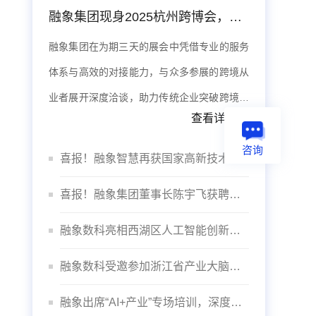
融象集团现身2025杭州跨博会，数据智能体系赋能出海
融象集团在为期三天的展会中凭借专业的服务
体系与高效的对接能力，与众多参展的跨境从
业者展开深度洽谈，助力传统企业突破跨境壁
查看详情>>
垒，实现品牌全球化。
咨询
喜报！融象智慧再获国家高新技术企业认定
喜报！融象集团董事长陈宇飞获聘杭州数据交易所“咨询委员会专家”
融象数科亮相西湖区人工智能创新发展大会
融象数科受邀参加浙江省产业大脑建设推进会议
融象出席“AI+产业”专场培训，深度赋能“智”造未来