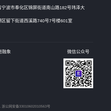
宁波市奉化区锦屏街道南山路182号玮泽大
区留下街道西溪路740号7号楼601室
进融象
微信公众号
1
浙公网安备33010602010563号