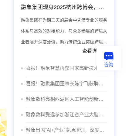
融象集团现身2025杭州跨博会，数据智能体系赋能出海
融象集团在为期三天的展会中凭借专业的服务
体系与高效的对接能力，与众多参展的跨境从
业者展开深度洽谈，助力传统企业突破跨境壁
查看详情>>
垒，实现品牌全球化。
咨询
喜报！融象智慧再获国家高新技术企业认定
喜报！融象集团董事长陈宇飞获聘杭州数据交易所“咨询委员会专家”
融象数科亮相西湖区人工智能创新发展大会
融象数科受邀参加浙江省产业大脑建设推进会议
融象出席“AI+产业”专场培训，深度赋能“智”造未来