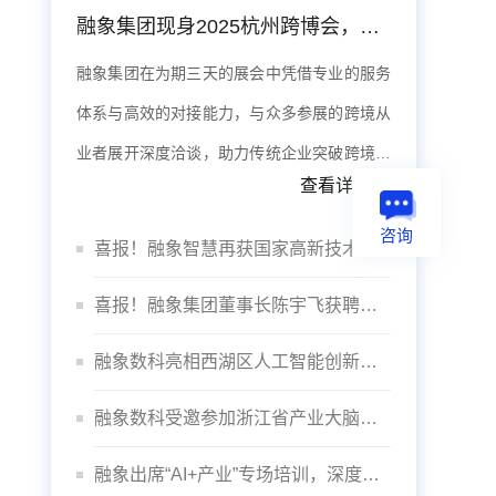
融象集团现身2025杭州跨博会，数据智能体系赋能出海
融象集团在为期三天的展会中凭借专业的服务
体系与高效的对接能力，与众多参展的跨境从
业者展开深度洽谈，助力传统企业突破跨境壁
查看详情>>
垒，实现品牌全球化。
咨询
喜报！融象智慧再获国家高新技术企业认定
喜报！融象集团董事长陈宇飞获聘杭州数据交易所“咨询委员会专家”
融象数科亮相西湖区人工智能创新发展大会
融象数科受邀参加浙江省产业大脑建设推进会议
融象出席“AI+产业”专场培训，深度赋能“智”造未来