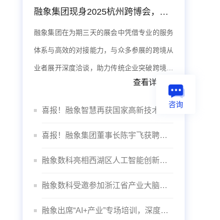
融象集团现身2025杭州跨博会，数据智能体系赋能出海
融象集团在为期三天的展会中凭借专业的服务
体系与高效的对接能力，与众多参展的跨境从
业者展开深度洽谈，助力传统企业突破跨境壁
查看详情>>
垒，实现品牌全球化。
咨询
喜报！融象智慧再获国家高新技术企业认定
喜报！融象集团董事长陈宇飞获聘杭州数据交易所“咨询委员会专家”
融象数科亮相西湖区人工智能创新发展大会
融象数科受邀参加浙江省产业大脑建设推进会议
融象出席“AI+产业”专场培训，深度赋能“智”造未来