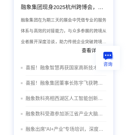
融象集团现身2025杭州跨博会，数据智能体系赋能出海
融象集团在为期三天的展会中凭借专业的服务
体系与高效的对接能力，与众多参展的跨境从
业者展开深度洽谈，助力传统企业突破跨境壁
查看详情>>
垒，实现品牌全球化。
咨询
喜报！融象智慧再获国家高新技术企业认定
喜报！融象集团董事长陈宇飞获聘杭州数据交易所“咨询委员会专家”
融象数科亮相西湖区人工智能创新发展大会
融象数科受邀参加浙江省产业大脑建设推进会议
融象出席“AI+产业”专场培训，深度赋能“智”造未来