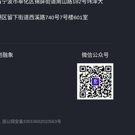
宁波市奉化区锦屏街道南山路182号玮泽大
区留下街道西溪路740号7号楼601室
进融象
微信公众号
1
浙公网安备33010602010563号