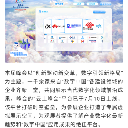
本届峰会
以“创新驱动新变革，数字引领新格局”
为主题，一千余家来自“数字中国”各建设领域的
企业齐聚一堂，共同展示当代数字化领域前沿成
果。峰会的“云上峰会”平台已于7月10日上线，
该平台打破时空壁垒，为参展企业打造了专属虚
拟展示空间，为观展者提供了解产业数字化最新
趋势和“数字中国”应用成果的绝佳平台。