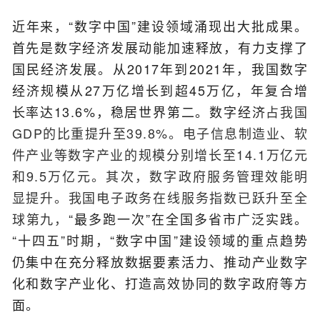
近年来，“数字中国”建设领域涌现出大批成果。
首先是数字经济发展动能加速释放，有力支撑了
国民经济发展。从2017年到2021年，我国数字
经济规模从27万亿增长到超45万亿，年复合增
长率达13.6%，稳居世界第二。数字经济
占我国
GDP的比重提升至39.8%。电子信息制造业、软
件产业等数字产业的规模分别增长至14.1万亿元
和9.5万亿元。其次，数字政府服务管理效能明
显提升。我国电子政务在线服务指数已跃升至全
球第九，
“最多跑一次”在全国多省市广泛实践。
“十四五”时期，“数字中国”建设领域的重点趋势
仍集中在充分释放数据要素活力、推动产业数字
化和数字产业化、打造高效协同的数字政府等方
面。