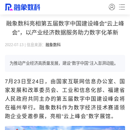
融象数科亮相第五届数字中国建设峰会“云上峰
会”，以产业经济数据服务助力数字化革新
2022-07-13 | 信息来源：
融象数科
为推动产业经济高质量发展，建设“数字中国”注入澎湃动能。
7月23日至24日，由国家互联网信息办公室、国
家发展和改革委员会、工业和信息化部、福建省
人民政府共同主办的第五届数字中国建设峰会将
在福州举行。融象数科作为数字经济技术赛道领
跑企业受邀参展，亮相“云上峰会”数字展馆。