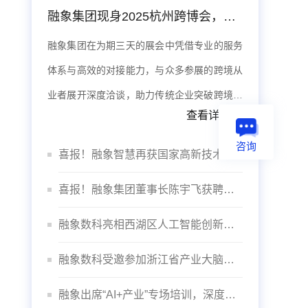
融象集团现身2025杭州跨博会，数据智能体系赋能出海
融象集团在为期三天的展会中凭借专业的服务
体系与高效的对接能力，与众多参展的跨境从
业者展开深度洽谈，助力传统企业突破跨境壁
查看详情>>
垒，实现品牌全球化。
咨询
喜报！融象智慧再获国家高新技术企业认定
喜报！融象集团董事长陈宇飞获聘杭州数据交易所“咨询委员会专家”
融象数科亮相西湖区人工智能创新发展大会
融象数科受邀参加浙江省产业大脑建设推进会议
融象出席“AI+产业”专场培训，深度赋能“智”造未来